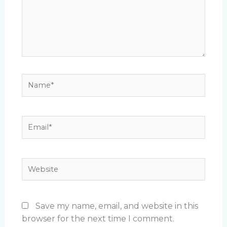
Name*
Email*
Website
Save my name, email, and website in this
browser for the next time I comment.