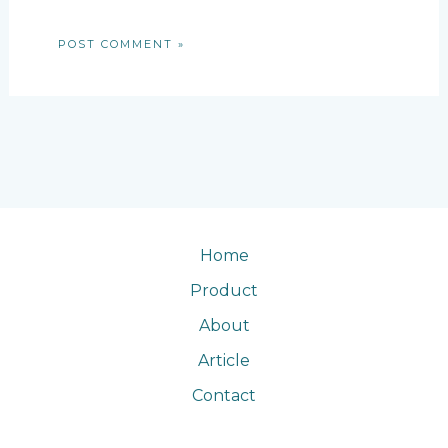
Home
Product
About
Article
Contact