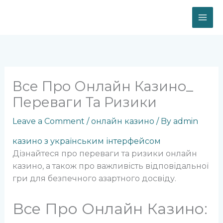
Skip
to
content
Все Про Онлайн Казино_
Переваги Та Ризики
Leave a Comment
/
онлайн казино
/ By
admin
казино з українським інтерфейсом
Дізнайтеся про переваги та ризики онлайн
казино, а також про важливість відповідальної
гри для безпечного азартного досвіду.
Все Про Онлайн Казино: