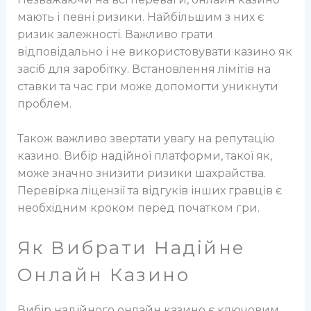
мають і певні ризики. Найбільшим з них є
ризик залежності. Важливо грати
відповідально і не використовувати казино як
засіб для заробітку. Встановлення лімітів на
ставки та час гри може допомогти уникнути
проблем.
Також важливо звертати увагу на репутацію
казино. Вибір надійної платформи, такої як,
може значно знизити ризики шахрайства.
Перевірка ліцензії та відгуків інших гравців є
необхідним кроком перед початком гри.
Як Вибрати Надійне
Онлайн Казино
Вибір надійного онлайн казино є ключовим