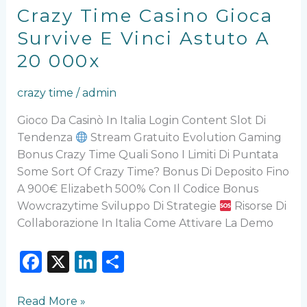
b
dI
Crazy Time Casino Gioca
Crazy
o
n
Time
Survive E Vinci Astuto A
o
Casino
20 000x
k
Gioca
Survive
crazy time
/
admin
E
Vinci
Gioco Da Casinò In Italia Login Content Slot Di
Astuto
Tendenza
Stream Gratuito Evolution Gaming
A
Bonus Crazy Time Quali Sono I Limiti Di Puntata
20
Some Sort Of Crazy Time? Bonus Di Deposito Fino
000x
A 900€ Elizabeth 500% Con Il Codice Bonus
Wowcrazytime Sviluppo Di Strategie
Risorse Di
Collaborazione In Italia Come Attivare La Demo
F
X
Li
S
a
n
h
c
k
ar
Read More »