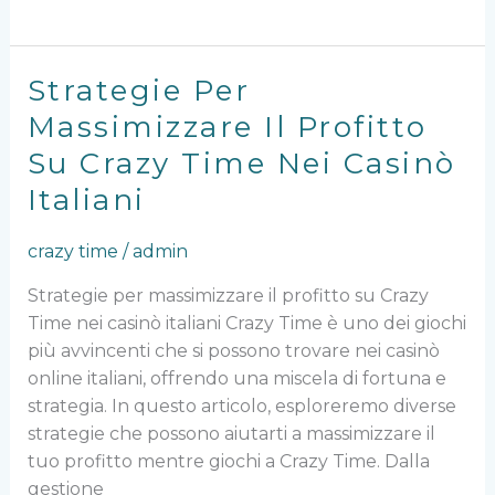
e
e
e
b
dI
Strategie Per
Strategie
o
n
per
Massimizzare Il Profitto
o
massimizzare
Su Crazy Time Nei Casinò
k
il
Italiani
profitto
su
Crazy
crazy time
/
admin
Time
Strategie per massimizzare il profitto su Crazy
nei
Time nei casinò italiani Crazy Time è uno dei giochi
casinò
più avvincenti che si possono trovare nei casinò
italiani
online italiani, offrendo una miscela di fortuna e
strategia. In questo articolo, esploreremo diverse
strategie che possono aiutarti a massimizzare il
tuo profitto mentre giochi a Crazy Time. Dalla
gestione