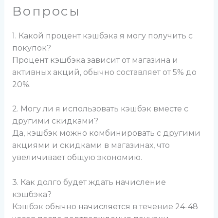
Вопросы
1. Какой процент кэшбэка я могу получить с
покупок?
Процент кэшбэка зависит от магазина и
активных акций, обычно составляет от 5% до
20%.
2. Могу ли я использовать кэшбэк вместе с
другими скидками?
Да, кэшбэк можно комбинировать с другими
акциями и скидками в магазинах, что
увеличивает общую экономию.
3. Как долго будет ждать начисление
кэшбэка?
Кэшбэк обычно начисляется в течение 24-48