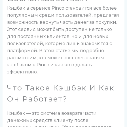
Кэшбэк в сервисе Pinco становится все более
популярным среди пользователей, предлагая
возможность вернуть часть денег за покупки.
Этот сервис может быть доступен не только
для постоянных клиентов, но и для новых
пользователей, которые лишь знакомятся с
платформой. В этой статье мы подробно
рассмотрим, кто может воспользоваться
кэшбэком в Pinco и как это сделать
эффективно.
Что Такое Кэшбэк И Как
Он Работает?
Кэшбэк — это система возврата части
денежных средств клиенту после