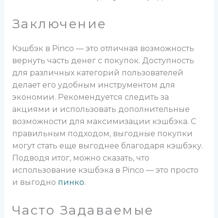
Заключение
Кэшбэк в Pinco — это отличная возможность
вернуть часть денег с покупок. Доступность
для различных категорий пользователей
делает его удобным инструментом для
экономии. Рекомендуется следить за
акциями и использовать дополнительные
возможности для максимизации кэшбэка. С
правильным подходом, выгодные покупки
могут стать еще выгоднее благодаря кэшбэку.
Подводя итог, можно сказать, что
использование кэшбэка в Pinco — это просто
и выгодно
пинко
.
Часто Задаваемые