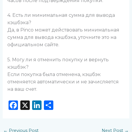
часов после подтверждения покупки.
4. Есть ли минимальная сумма для вывода
кэшбэка?
Да, в Pinco может действовать минимальная
сумма для вывода кэшбэка, уточните это на
официальном сайте.
5. Могу ли я отменить покупку и вернуть
кэшбэк?
Если покупка была отменена, кэшбэк
отменяется автоматически и не зачисляется
на ваш счет.
F
X
Li
S
a
n
h
c
k
ar
←
Previous Post
Next Post
→