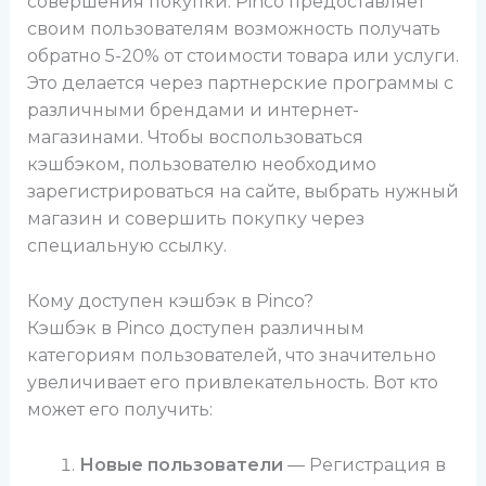
совершения покупки. Pinco предоставляет
своим пользователям возможность получать
обратно 5-20% от стоимости товара или услуги.
Это делается через партнерские программы с
различными брендами и интернет-
магазинами. Чтобы воспользоваться
кэшбэком, пользователю необходимо
зарегистрироваться на сайте, выбрать нужный
магазин и совершить покупку через
специальную ссылку.
Кому доступен кэшбэк в Pinco?
Кэшбэк в Pinco доступен различным
категориям пользователей, что значительно
увеличивает его привлекательность. Вот кто
может его получить:
Новые пользователи
— Регистрация в