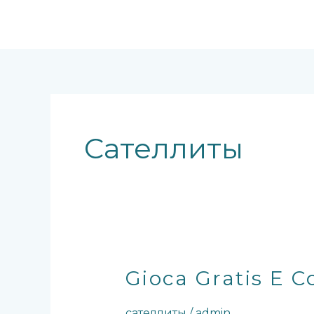
Skip
to
content
Сателлиты
Gioca Gratis E C
Gioca
Gratis
E
сателлиты
/
admin