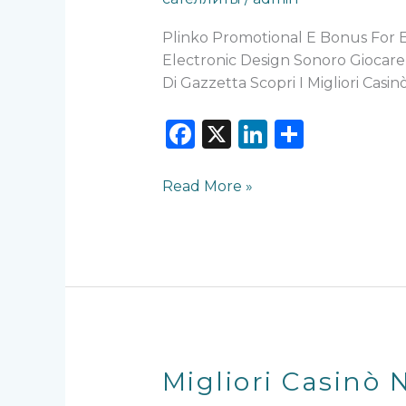
Con
Plinko Promotional E Bonus For E
Assenza
Electronic Design Sonoro Giocare A
Di
Di Gazzetta Scopri I Migliori Casi
Registrazione
In
F
X
Li
S
Italia
a
n
h
c
k
ar
Read More »
e
e
e
b
dI
o
n
o
k
Migliori Casinò
Migliori
Casinò