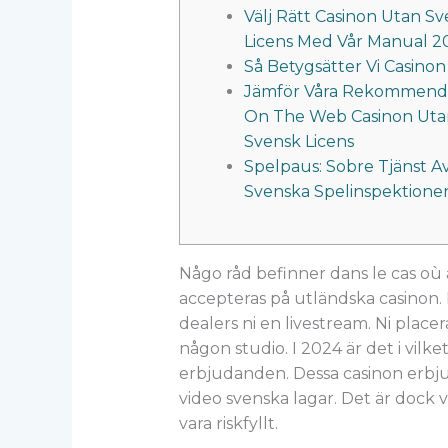
Välj Rätt Casinon Utan S
Licens Med Vår Manual 2
Så Betygsätter Vi Casinon
Jämför Våra Rekommend
On The Web Casinon Uta
Svensk Licens
Spelpaus: Sobre Tjänst A
Svenska Spelinspektione
Någo råd befinner dans le cas où 
accepteras på utländska casinon. 
dealers ni en livestream. Ni plac
någon studio. I 2024 är det i vilke
erbjudanden. Dessa casinon erbju
video svenska lagar. Det är dock 
vara riskfyllt.