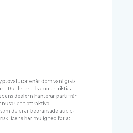
ryptovalutor enär dom vanligtvis
amt Roulette tillsamman riktiga
edans dealern hanterar parti från
bonusar och attraktiva
rsom de ej är begränsade audio-
nsk licens har mulighed for at