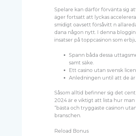
Spelare kan därför förvänta sig a
äger fortsatt att lyckas accelerer
smidigt oavsett försåvitt n allared
dana någon nytt. I denna blogginl
insatser på toppcasinon som erbj
Spann båda dessa uttagsme
samt säke.
Ett casino utan svensk lice
Anledningen until att de är
Såsom alltid befinner sig det cent
2024 är e viktigt att lista hur man 
“bästa och tryggaste casinon uta
branschen.
Reload Bonus