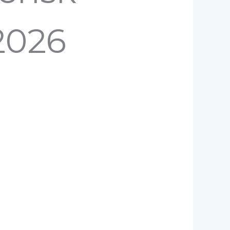
026 ️