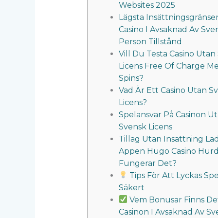
Websites 2025
Lägsta Insättningsgränse
Casino I Avsaknad Av Sve
Person Tillstånd
Vill Du Testa Casino Utan
Licens Free Of Charge M
Spins?
Vad Är Ett Casino Utan S
Licens?
Spelansvar På Casinon U
Svensk Licens
Tilläg Utan Insättning La
Appen Hugo Casino Hur
Fungerar Det?
Tips För Att Lyckas Spe
Säkert
Vem Bonusar Finns De
Casinon I Avsaknad Av Sv