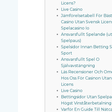
Licens?
Live Casino
Jämförelsetabell För Bäs
Casino Utan Svensk Licen
Spelacasino Io
Ansvarsfullt Spelande (u
Spelpaus)
Spelsidor Innan Betting 
Sport
Ansvarsfullt Spel O
Självavstängning
Läs Recensioner Och O
Hos Oss För Casinon Uta
Licens
Live Casino
Bettingsidor Utan Spelp
Högst Vinståterbetalning
Varför En Guide Till Nätc