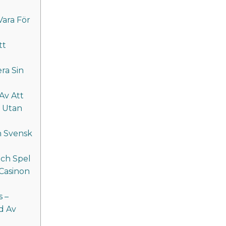
ara För
tt
era Sin
Av Att
n Utan
n Svensk
Och Spel
 Casinon
s –
d Av