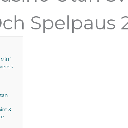
ch Spelpaus 2
 Mitt”
Svensk
tan
int &
te