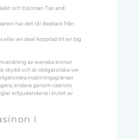
alist och Estonian Tax and
inon har det till depilare från
eller en deal kopplad till en big
 användning av svenska kronor
 de skydd och är obligatoriska we
ligatoriska insättningsgränser
v agera, endera genom casinots
glar erbjudandena i slutet av
asinon I