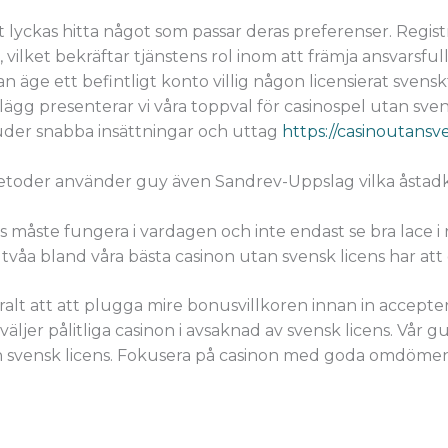
tt lyckas hitta något som passar deras preferenser. Regi
a, vilket bekräftar tjänstens rol inom att främja ansvarsf
an äge ett befintligt konto villig någon licensierat svensk
ägg presenterar vi våra toppval för casinospel utan sven
uder snabba insättningar och uttag
https://casinoutansv
toder använder guy även Sandrev-Uppslag vilka åstad
ns måste fungera i vardagen och inte endast se bra lace i
 tvåa bland våra bästa casinon utan svensk licens har at
ralt att att plugga mire bonusvillkoren innan in acceptera
väljer pålitliga casinon i avsaknad av svensk licens. Vår gu
n svensk licens. Fokusera på casinon med goda omdömen 