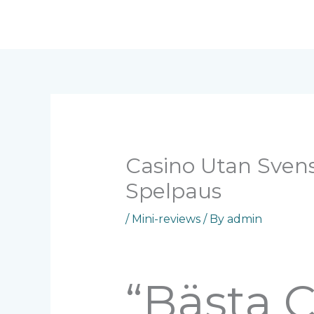
Skip
to
content
Casino Utan Svens
Spelpaus
/
Mini-reviews
/ By
admin
“bästa 